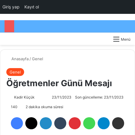
Giriş yap
Kayıt ol
Kayıt Ol
Dış görünümü de
Arama yap .
Menü
Anasayfa
/
Genel
Genel
Öğretmenler Günü Mesajı
Follow
Bir
Kadir Küçük
23/11/2023
Son güncelleme: 23/11/2023
on
e-
140
2 dakika okuma süresi
X
posta
Facebook
X
LinkedIn
Tumblr
Pinterest
WhatsApp
Telegram
E-Posta ile payla
göndermek