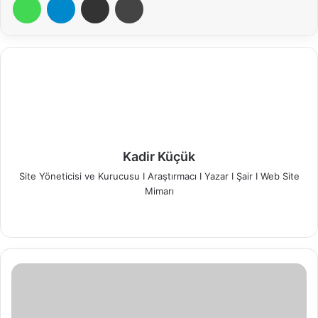
Kadir Küçük
Site Yöneticisi ve Kurucusu I Araştırmacı I Yazar I Şair I Web Site
Mimarı
Web
Facebook
X
LinkedIn
YouTube
Pinterest
Instagram
sitesi
Deprem'de
Hayatını
Kaybeden
Gazeteciler