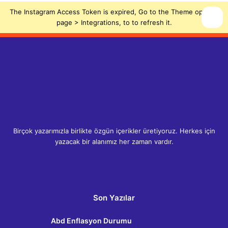
The Instagram Access Token is expired, Go to the Theme options
page > Integrations, to to refresh it.
Birçok yazarımızla birlikte özgün içerikler üretiyoruz. Herkes için
yazacak bir alanımız her zaman vardır.
Facebook
X
Pinterest
LinkedIn
YouTube
Instagram
WhatsApp
RSS
Son Yazılar
Abd Enflasyon Durumu