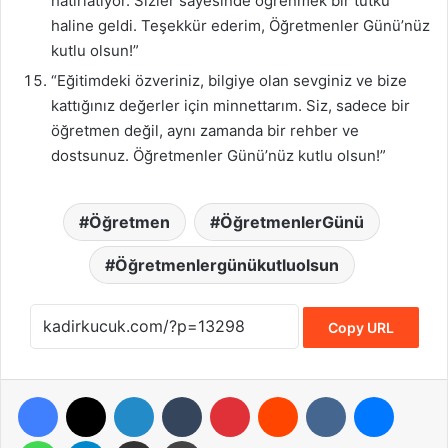
hatırlatıyor. Sizler sayesinde öğrenmek bir tutku
haline geldi. Teşekkür ederim, Öğretmenler Günü’nüz
kutlu olsun!”
“Eğitimdeki özveriniz, bilgiye olan sevginiz ve bize
kattığınız değerler için minnettarım. Siz, sadece bir
öğretmen değil, aynı zamanda bir rehber ve
dostsunuz. Öğretmenler Günü’nüz kutlu olsun!”
Öğretmen
ÖğretmenlerGünü
Öğretmenlergünükutluolsun
Copy URL
Facebook
X
LinkedIn
Tumblr
Pinterest
Reddit
VKontakte
Messen
WhatsApp
Telegram
E-Posta ile paylaş
Yazdır