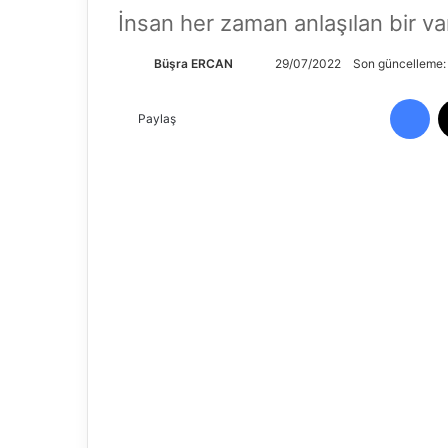
İnsan her zaman anlaşılan bir var
Bir
Büşra ERCAN
29/07/2022
Son güncelleme
e-
Fa
posta
Paylaş
göndermek