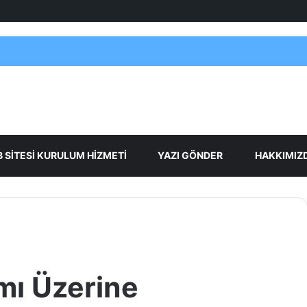
Facebook
X
Pinterest
Linke
Y
 SİTESİ KURULUM HİZMETİ
YAZI GÖNDER
HAKKIMIZ
mı Üzerine