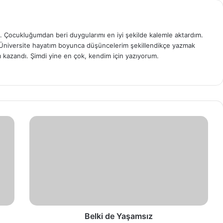
. Çocukluğumdan beri duygularımı en iyi şekilde kalemle aktardım.
Üniversite hayatım boyunca düşüncelerim şekillendikçe yazmak
m kazandı. Şimdi yine en çok, kendim için yazıyorum.
Belki
de
Yaşamsız
Belki de Yaşamsız