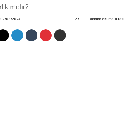
lık mıdır?
: 07/03/2024
23
1 dakika okuma süresi
cebook
X
LinkedIn
Tumblr
Pinterest
E-Posta ile paylaş